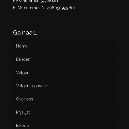
KVK-nummer: 57728461
BTW-nummer: NL206050999B01
Ga naar…
Home
Banden
Velgen
Nieuw
Velgen reparatie
Gebruikt
Over ons
Prijslijst
Inkoop