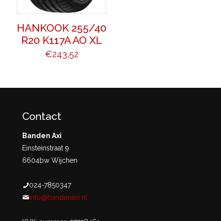
HANKOOK 255/40
R20 K117A AO XL
€
243,52
Contact
Banden Axi
Einsteinstraat 9
6604bw Wijchen
024-7850347
info@bandenaxi.nl