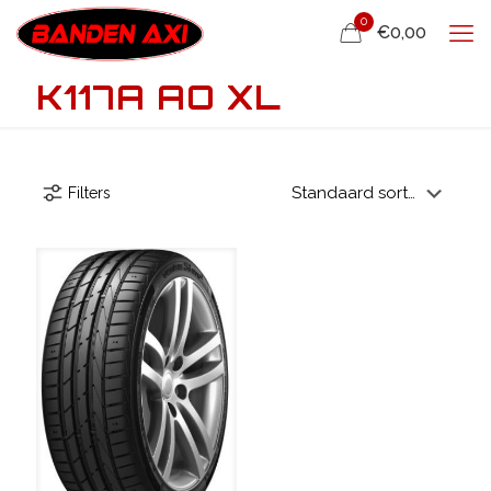
0
€0,00
K117A AO XL
Filters