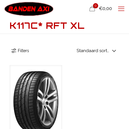
0
€0,00
K117C* RFT XL
Filters