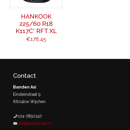
HANKOOK
225/60 R18
K117C* RFT XL
€
178,45
Contact
Banden Axi
Einsteinstraat 9
6604bw Wijchen
024-7850347
info@bandenaxi.nl