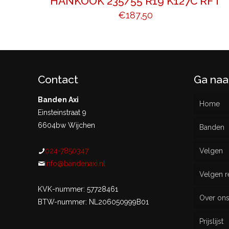
HANKOOK 235/55 R19 K127C RFT
€
187,50
Contact
Ga naa
Banden Axi
Home
Einsteinstraat 9
6604bw Wijchen
Banden
024-7850347
Velgen
Nieu
info@bandenaxi.nl
Velgen r
Gebru
KVK-nummer: 57728461
Over on
BTW-nummer: NL206050999B01
Prijslijst