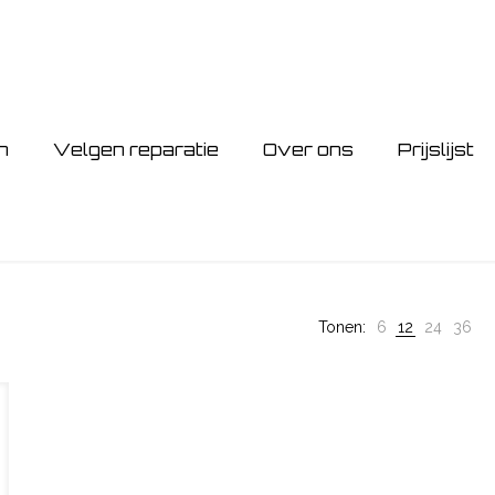
n
Velgen reparatie
Over ons
Prijslijst
Tonen:
6
12
24
36