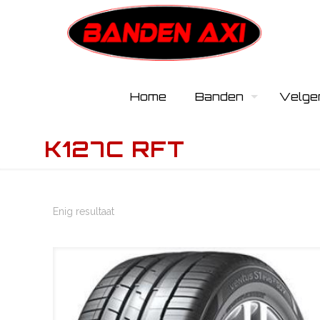
Home
Banden
Velge
K127C RFT
Enig resultaat