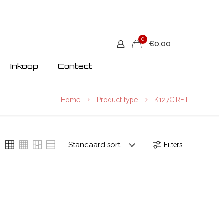
0
€0,00
Inkoop
Contact
Home
Product type
K127C RFT
Filters