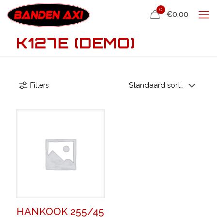
0
€0,00
K127E (DEMO)
Filters
HANKOOK 255/45