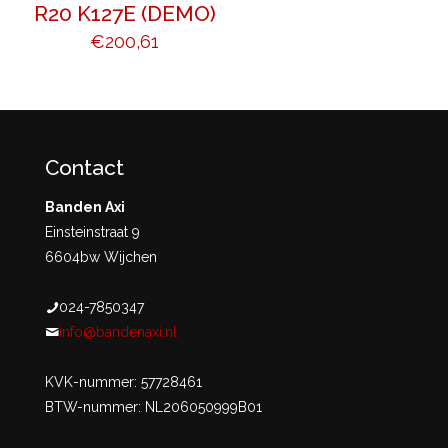
R20 K127E (DEMO)
€
200,61
Contact
Banden Axi
Einsteinstraat 9
6604bw Wijchen
024-7850347
info@bandenaxi.nl
KVK-nummer: 57728461
BTW-nummer: NL206050999B01