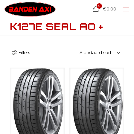
0
€0,00
K127E SEAL AO +
Filters