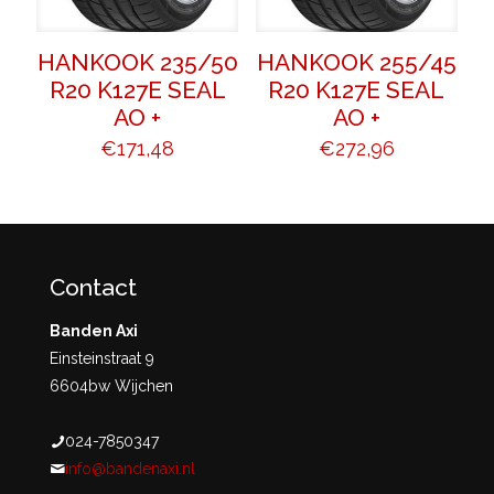
HANKOOK 235/50
HANKOOK 255/45
R20 K127E SEAL
R20 K127E SEAL
AO +
AO +
€
171,48
€
272,96
Contact
Banden Axi
Einsteinstraat 9
6604bw Wijchen
024-7850347
info@bandenaxi.nl