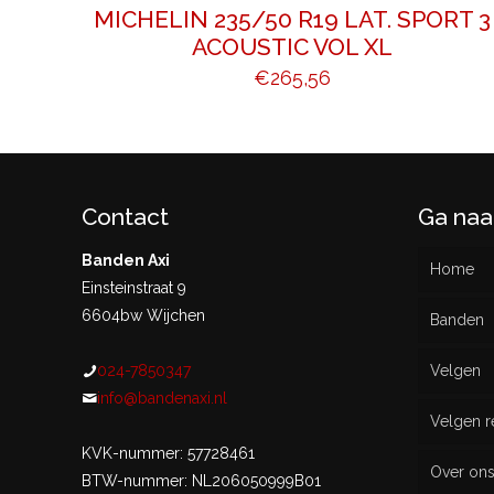
MICHELIN 235/50 R19 LAT. SPORT 3
ACOUSTIC VOL XL
€
265,56
Contact
Ga naa
Banden Axi
Home
Einsteinstraat 9
6604bw Wijchen
Banden
024-7850347
Velgen
Nieu
info@bandenaxi.nl
Velgen r
Gebru
KVK-nummer: 57728461
Over on
BTW-nummer: NL206050999B01