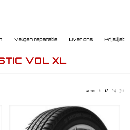
n
Velgen reparatie
Over ons
Prijslijst
STIC VOL XL
Tonen:
6
12
24
36