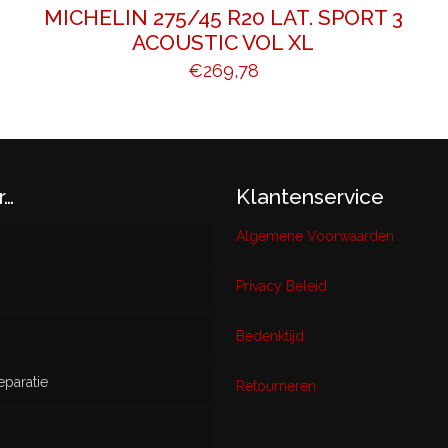
MICHELIN 275/45 R20 LAT. SPORT 3
ACOUSTIC VOL XL
€
269,78
r…
Klantenservice
Algemene Voorwaarden
Privacy Beleid
w
Bedenktijd
eparatie
ikt
Retourneren
s