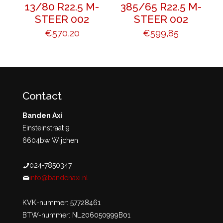
13/80 R22.5 M-
385/65 R22.5 M-
STEER 002
STEER 002
€
570,20
€
599,85
Contact
Banden Axi
Einsteinstraat 9
6604bw Wijchen
024-7850347
info@bandenaxi.nl
KVK-nummer: 57728461
BTW-nummer: NL206050999B01