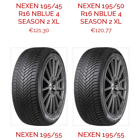
NEXEN 195/45
NEXEN 195/50
R16 NBLUE 4
R16 NBLUE 4
SEASON 2 XL
SEASON 2 XL
€
121,30
€
120,77
NEXEN 195/55
NEXEN 195/55