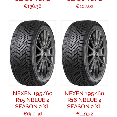
€
138,38
€
107,02
NEXEN 195/60
NEXEN 195/60
R15 NBLUE 4
R16 NBLUE 4
SEASON 2 XL
SEASON 2 XL
€
650,36
€
119,32