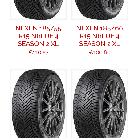
NEXEN 185/55
NEXEN 185/60
R15 NBLUE 4
R15 NBLUE 4
SEASON 2 XL
SEASON 2 XL
€
110,57
€
100,80