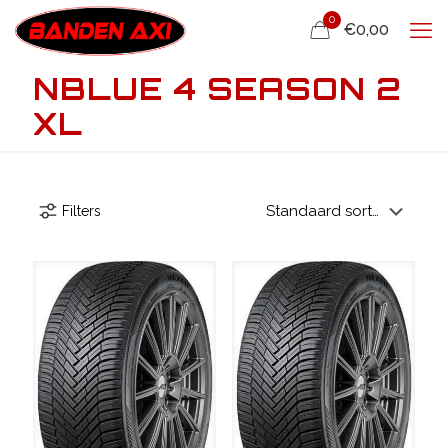
0
€0,00
NBLUE 4 SEASON 2
XL
Filters