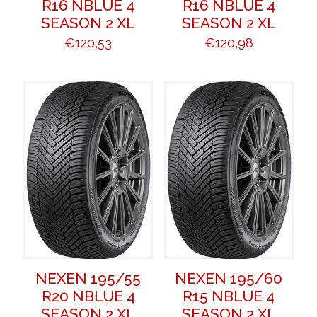
R16 NBLUE 4
R16 NBLUE 4
SEASON 2 XL
SEASON 2 XL
€
120,53
€
120,98
NEXEN 195/55
NEXEN 195/60
R20 NBLUE 4
R15 NBLUE 4
SEASON 2 XL
SEASON 2 XL