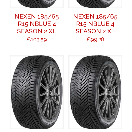
NEXEN 185/65
NEXEN 185/65
R15 NBLUE 4
R15 NBLUE 4
SEASON 2 XL
SEASON 2 XL
€
103,59
€
99,28