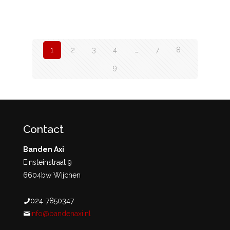
1
2
3
4
…
7
8
9
Contact
Banden Axi
Einsteinstraat 9
6604bw Wijchen
024-7850347
info@bandenaxi.nl