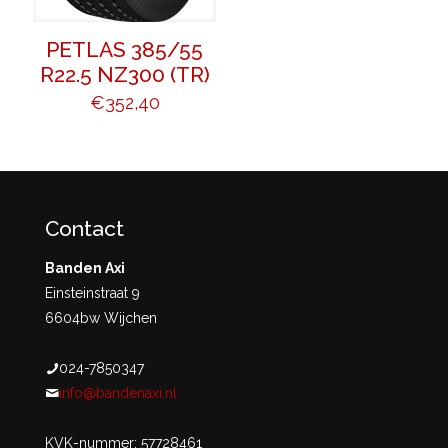
PETLAS 385/55
R22.5 NZ300 (TR)
€
352,40
Contact
Banden Axi
Einsteinstraat 9
6604bw Wijchen
024-7850347
info@bandenaxi.nl
KVK-nummer: 57728461