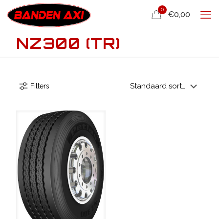
0
€0,00
NZ300 (TR)
Filters