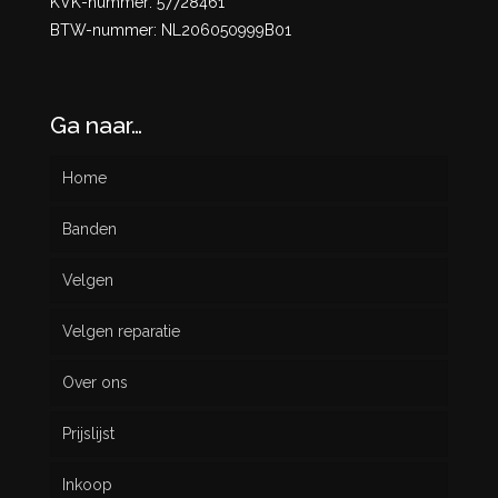
KVK-nummer: 57728461
BTW-nummer: NL206050999B01
Ga naar…
Home
Banden
Velgen
Nieuw
Velgen reparatie
Gebruikt
Over ons
Prijslijst
Inkoop