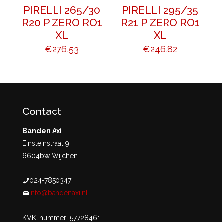
PIRELLI 265/30
PIRELLI 295/35
R20 P ZERO RO1
R21 P ZERO RO1
XL
XL
€
276,53
€
246,82
Contact
Banden Axi
Einsteinstraat 9
6604bw Wijchen
024-7850347
info@bandenaxi.nl
KVK-nummer: 57728461