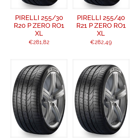
PIRELLI 255/30
PIRELLI 255/40
R20 P ZERO RO1
R21 P ZERO RO1
XL
XL
€
281,82
€
282,49