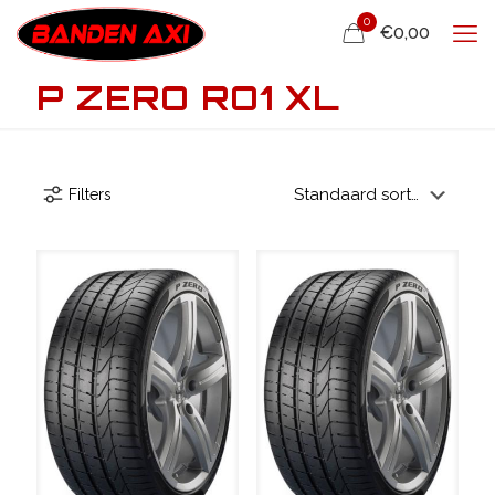
0
€0,00
P ZERO RO1 XL
Filters