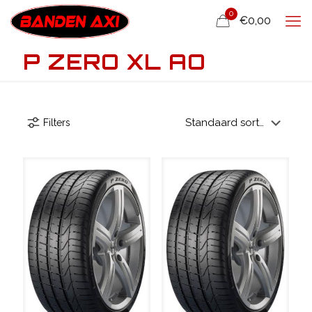
0
€0,00
P ZERO XL AO
Filters