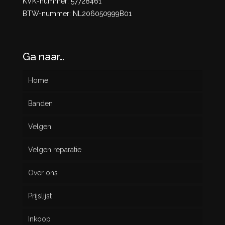
KVK-nummer: 57728461
BTW-nummer: NL206050999B01
Ga naar…
Home
Banden
Velgen
Nieuw
Velgen reparatie
Gebruikt
Over ons
Prijslijst
Inkoop