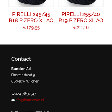
PIRELLI 245/45
PIRELLI 255/40
R18 P ZERO XL AO
R19 P ZERO XL AO
€
179,55
€
211,16
Contact
Banden Axi
Einsteinstraat 9
6604bw Wijchen
024-7850347
info@bandenaxi.nl