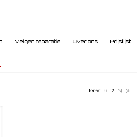
n
Velgen reparatie
Over ons
Prijslijst
L
Tonen:
6
12
24
36