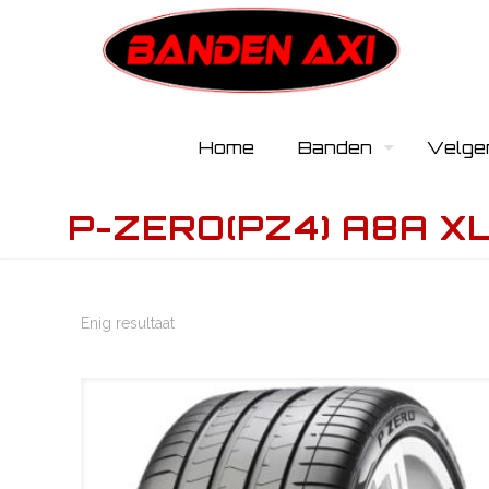
Home
Banden
Velge
P-ZERO(PZ4) A8A X
Enig resultaat