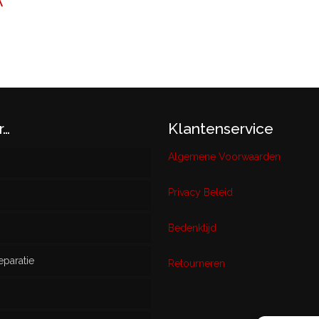
A
r…
Klantenservice
Algemene Voorwaarden
Privacy Beleid
w
Bedenktijd
eparatie
ikt
Retourneren
s