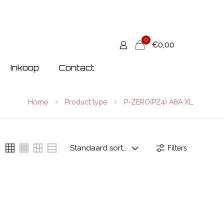
0
€0,00
Inkoop
Contact
Home
Product type
P-ZERO(PZ4) A8A XL
Filters