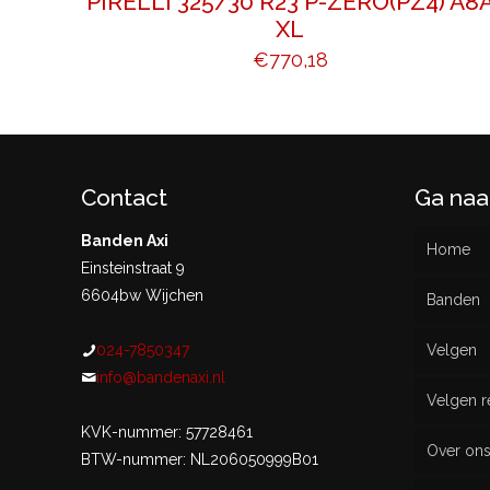
PIRELLI 325/30 R23 P-ZERO(PZ4) A8
XL
€
770,18
Contact
Ga naa
Banden Axi
Home
Einsteinstraat 9
6604bw Wijchen
Banden
024-7850347
Velgen
Nieu
info@bandenaxi.nl
Velgen r
Gebru
KVK-nummer: 57728461
Over on
BTW-nummer: NL206050999B01