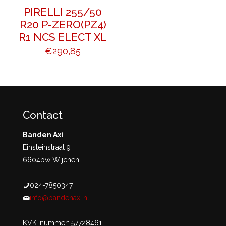
PIRELLI 255/50
R20 P-ZERO(PZ4)
R1 NCS ELECT XL
€
290,85
Contact
Banden Axi
Einsteinstraat 9
6604bw Wijchen
024-7850347
info@bandenaxi.nl
KVK-nummer: 57728461