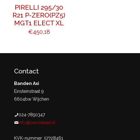
PIRELLI 295/30
R21 P-ZERO(PZ5)
MGT1 ELECT XL
€
450,18
Contact
Banden Axi
Einsteinstraat 9
6604bw Wijchen
024-7850347
info@bandenaxi.nl
KVK-nummer: 57728461