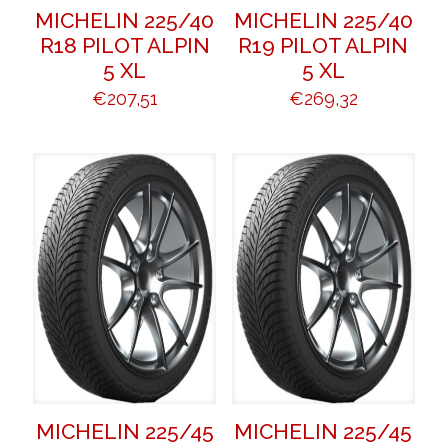
MICHELIN 225/40
MICHELIN 225/40
R18 PILOT ALPIN
R19 PILOT ALPIN
5 XL
5 XL
€
207,51
€
269,32
MICHELIN 225/45
MICHELIN 225/45