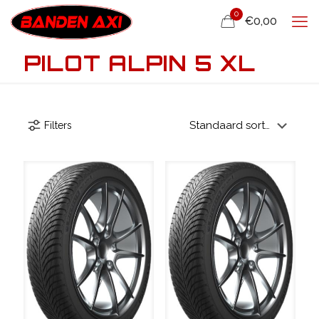
0
€0,00
PILOT ALPIN 5 XL
Filters