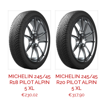
MICHELIN 245/45
MICHELIN 245/45
R18 PILOT ALPIN
R20 PILOT ALPIN
5 XL
5 XL
€
230,02
€
317,90