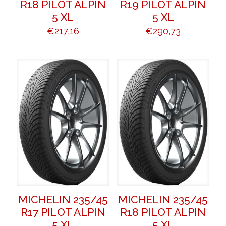
R18 PILOT ALPIN
R19 PILOT ALPIN
5 XL
5 XL
€
217,16
€
290,73
MICHELIN 235/45
MICHELIN 235/45
R17 PILOT ALPIN
R18 PILOT ALPIN
5 XL
5 XL