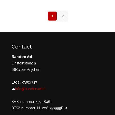
1
2
Contact
Banden Axi
Einsteinstraat 9
6604bw Wijchen
024-7850347
info@bandenaxi.nl
KVK-nummer: 57728461
BTW-nummer: NL206050999B01