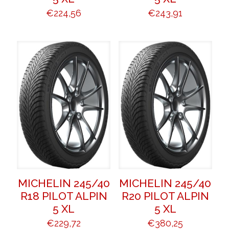
€
224,56
€
243,91
MICHELIN 245/40
MICHELIN 245/40
R18 PILOT ALPIN
R20 PILOT ALPIN
5 XL
5 XL
€
229,72
€
380,25