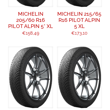
MICHELIN
MICHELIN 215/65
205/60 R16
R16 PILOT ALPIN
PILOT ALPIN 5* XL
5 XL
€
158,49
€
173,10