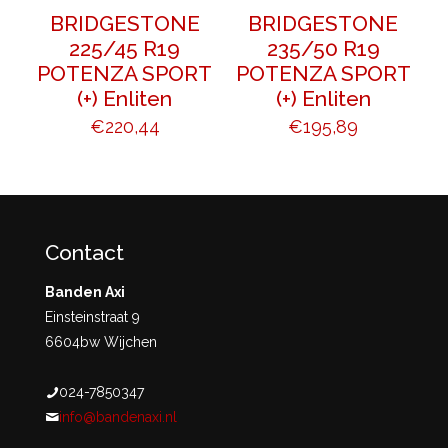
BRIDGESTONE
BRIDGESTONE
225/45 R19
235/50 R19
POTENZA SPORT
POTENZA SPORT
(+) Enliten
(+) Enliten
€
220,44
€
195,89
Contact
Banden Axi
Einsteinstraat 9
6604bw Wijchen
024-7850347
info@bandenaxi.nl