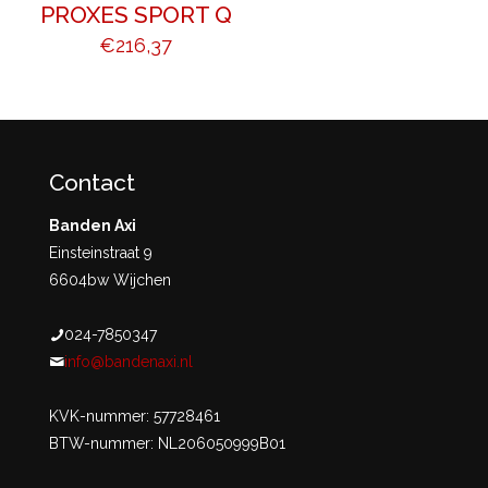
PROXES SPORT Q
€
216,37
Contact
Banden Axi
Einsteinstraat 9
6604bw Wijchen
024-7850347
info@bandenaxi.nl
KVK-nummer: 57728461
BTW-nummer: NL206050999B01