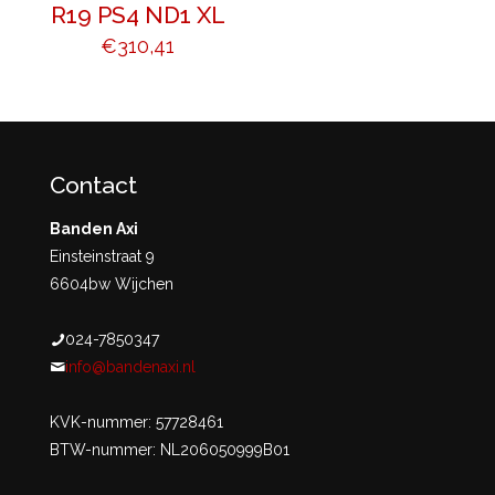
R19 PS4 ND1 XL
€
310,41
Contact
Banden Axi
Einsteinstraat 9
6604bw Wijchen
024-7850347
info@bandenaxi.nl
KVK-nummer: 57728461
BTW-nummer: NL206050999B01