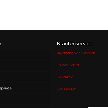
r…
Klantenservice
Algemene Voorwaarden
Privacy Beleid
w
Bedenktijd
eparatie
ikt
Retourneren
s