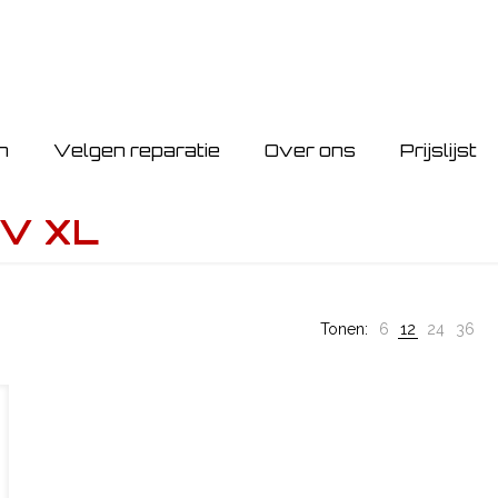
n
Velgen reparatie
Over ons
Prijslijst
V XL
Tonen:
6
12
24
36