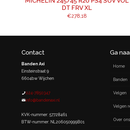
MICHELIN 245/45 R20 PS4 SUV VOL
DT FRV XL
€
278,18
Contact
Ga naa
Banden Axi
Home
Einsteinstraat 9
6604bw Wijchen
Banden
024-7850347
Velgen
Nieu
info@bandenaxi.nl
Velgen r
Gebru
KVK-nummer: 57728461
Over on
BTW-nummer: NL206050999B01