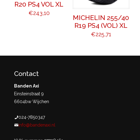
R20 PS4 VOL XL
€
243,10
MICHELIN 255/40
R19 PS4 (VOL) XL
€
225,71
Contact
Banden Axi
Einsteinstraat 9
6604bw Wijchen
024-7850347
info@bandenaxi.nl