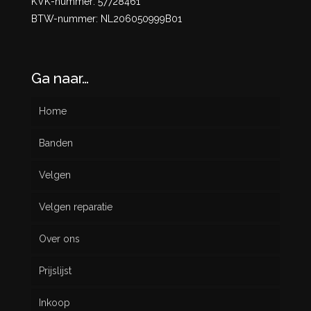
KVK-nummer: 57728461
BTW-nummer: NL206050999B01
Ga naar…
Home
Banden
Velgen
Nieuw
Velgen reparatie
Gebruikt
Over ons
Prijslijst
Inkoop