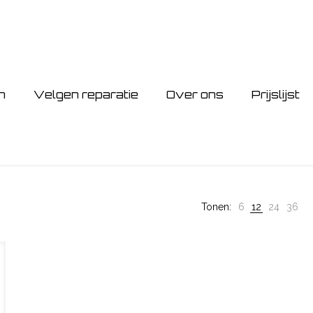
n
Velgen reparatie
Over ons
Prijslijst
Tonen:
6
12
24
36