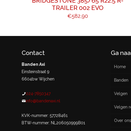
BRIDGESTONE 385/65 R22.5 R-
TRAILER 002 EVO
€
582,90
Contact
Ga naa
Banden Axi
Home
Einsteinstraat 9
6604bw Wijchen
Banden
024-7850347
Velgen
Nieu
info@bandenaxi.nl
Velgen r
Gebru
KVK-nummer: 57728461
Over on
BTW-nummer: NL206050999B01