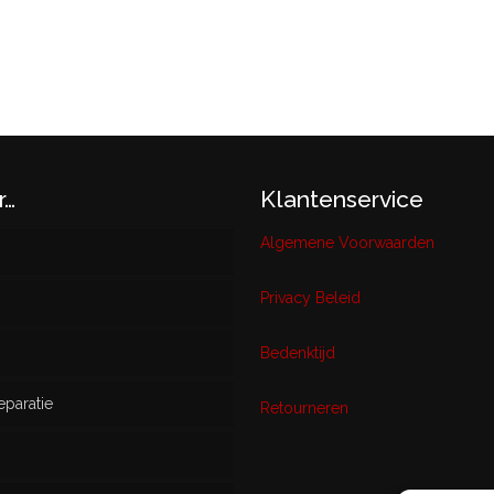
r…
Klantenservice
Algemene Voorwaarden
Privacy Beleid
w
Bedenktijd
eparatie
ikt
Retourneren
s