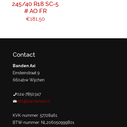
245/40 R18 SC-5
# AO FR
€
181,50
Contact
Banden Axi
Einsteinstraat 9
6604bw Wijchen
024-7850347
info@bandenaxi.nl
KVK-nummer: 57728461
BTW-nummer: NL206050999B01