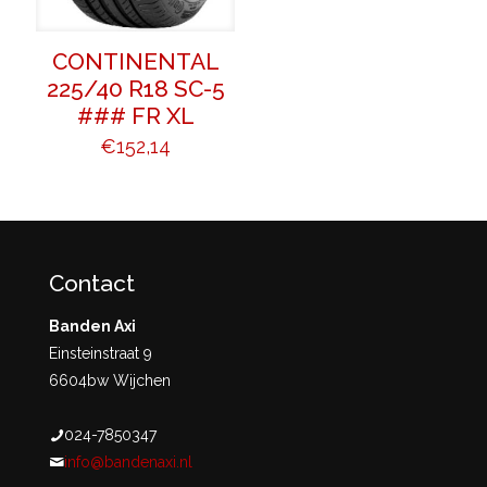
CONTINENTAL
225/40 R18 SC-5
### FR XL
€
152,14
Contact
Banden Axi
Einsteinstraat 9
6604bw Wijchen
024-7850347
info@bandenaxi.nl