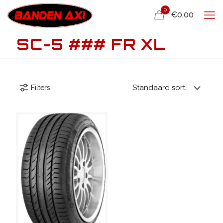
0
€0,00
SC-5 ### FR XL
Filters