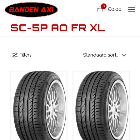
0
€0,00
SC-5P AO FR XL
Filters