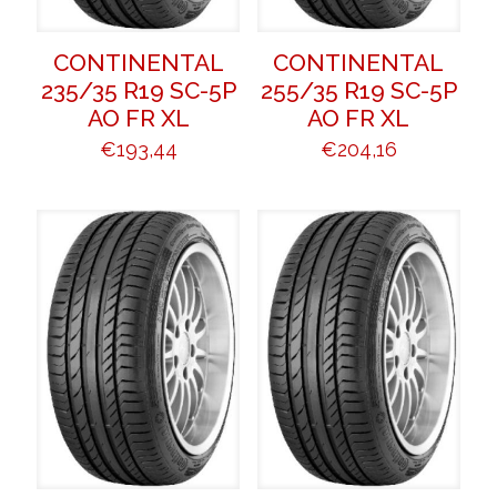
CONTINENTAL
CONTINENTAL
235/35 R19 SC-5P
255/35 R19 SC-5P
AO FR XL
AO FR XL
€
193,44
€
204,16