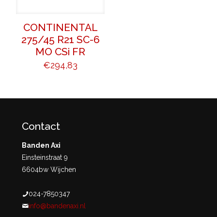
CONTINENTAL
275/45 R21 SC-6
MO CSi FR
€
294,83
Contact
Banden Axi
Einsteinstraat 9
6604bw Wijchen
024-7850347
info@bandenaxi.nl