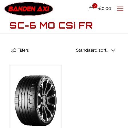
0
€0,00
SC-6 MO CSi FR
Filters