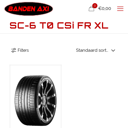
0
€0,00
SC-6 T0 CSi FR XL
Filters