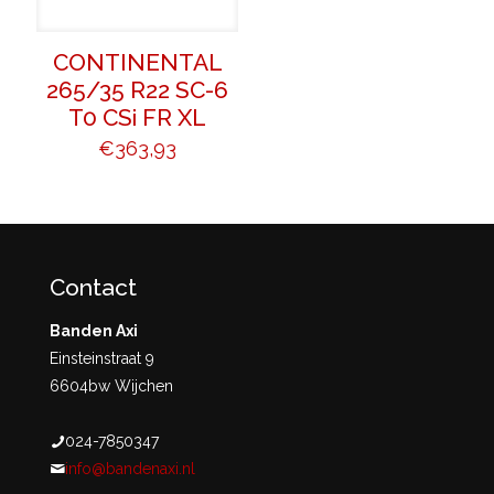
CONTINENTAL
265/35 R22 SC-6
T0 CSi FR XL
€
363,93
Contact
Banden Axi
Einsteinstraat 9
6604bw Wijchen
024-7850347
info@bandenaxi.nl