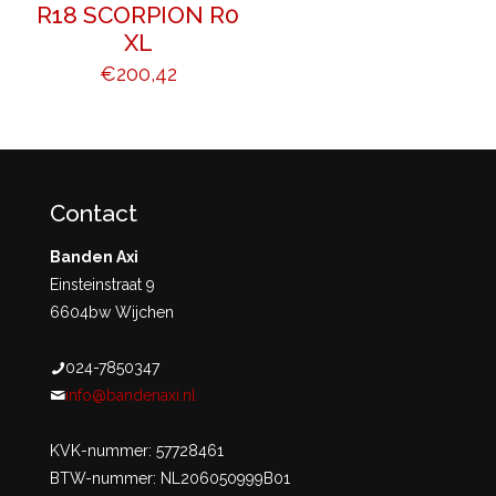
R18 SCORPION R0
XL
€
200,42
Contact
Banden Axi
Einsteinstraat 9
6604bw Wijchen
024-7850347
info@bandenaxi.nl
KVK-nummer: 57728461
BTW-nummer: NL206050999B01