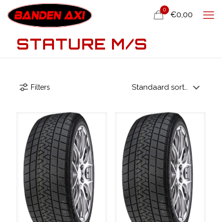
0
€0,00
STATURE M/S
Filters