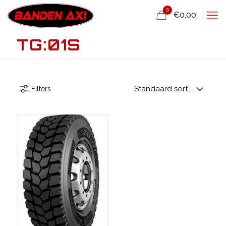
0
€0,00
TG:01S
Filters