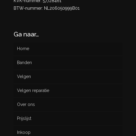
KVK-nummer: 57728461
BTW-nummer: NL206050999B01
Ga naar…
Home
Banden
Velgen
Nieuw
Velgen reparatie
Gebruikt
Over ons
Prijslijst
Inkoop