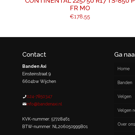
CONTINENTAL 225/50 R17 TS-850 P
FR MO
€
178,55
Contact
Ga naa
Banden Axi
Home
Einsteinstraat 9
6604bw Wijchen
Banden
024-7850347
Velgen
Nieu
info@bandenaxi.nl
Velgen r
Gebru
KVK-nummer: 57728461
Over on
BTW-nummer: NL206050999B01