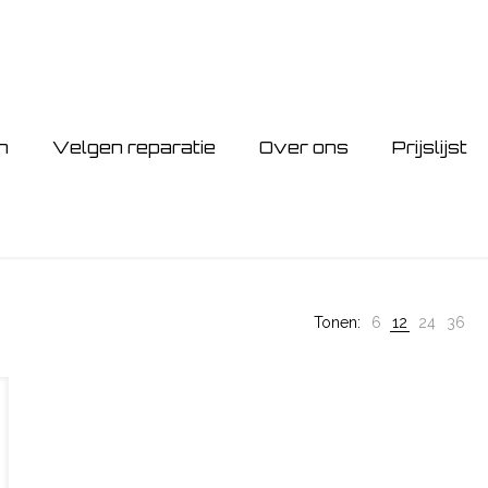
n
Velgen reparatie
Over ons
Prijslijst
Tonen:
6
12
24
36