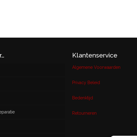
r…
Klantenservice
Algemene Voorwaarden
Privacy Beleid
w
Bedenktijd
eparatie
ikt
Retourneren
s