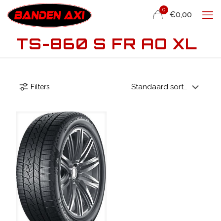
0
€0,00
TS-860 S FR AO XL
Filters