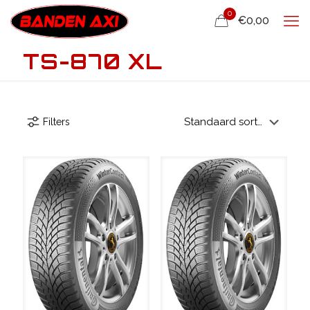
0
€0,00
TS-870 XL
Filters