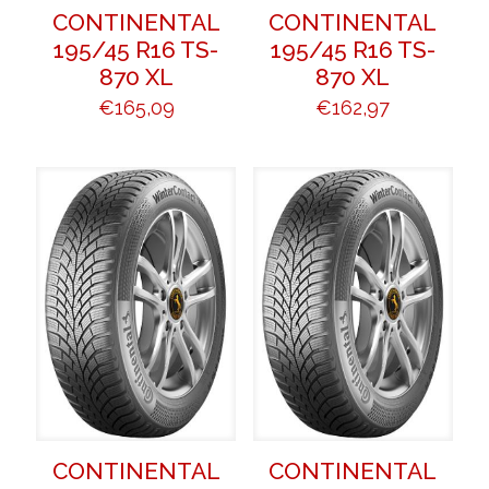
CONTINENTAL
CONTINENTAL
195/45 R16 TS-
195/45 R16 TS-
870 XL
870 XL
€
165,09
€
162,97
CONTINENTAL
CONTINENTAL