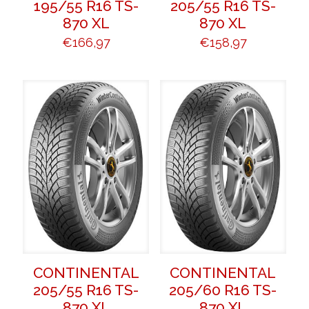
195/55 R16 TS-
205/55 R16 TS-
870 XL
870 XL
€
166,97
€
158,97
CONTINENTAL
CONTINENTAL
205/55 R16 TS-
205/60 R16 TS-
870 XL
870 XL