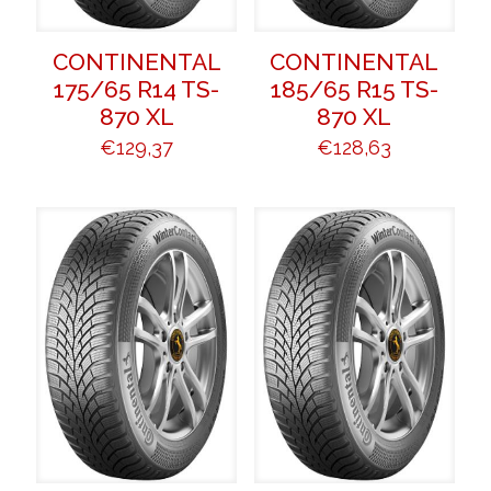
CONTINENTAL
CONTINENTAL
175/65 R14 TS-
185/65 R15 TS-
870 XL
870 XL
€
129,37
€
128,63