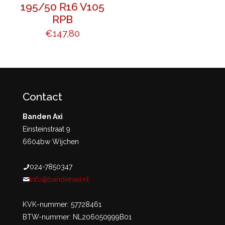
195/50 R16 V105
RPB
€
147,80
Contact
Banden Axi
Einsteinstraat 9
6604bw Wijchen
024-7850347
info@bandenaxi.nl
KVK-nummer: 57728461
BTW-nummer: NL206050999B01