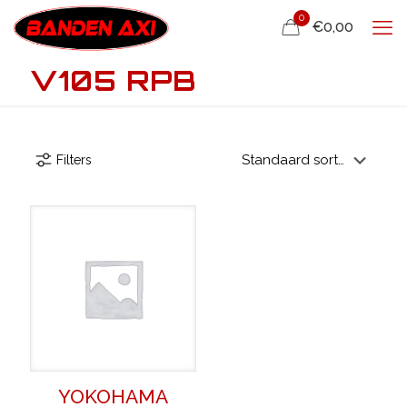
0
€0,00
V105 RPB
Filters
YOKOHAMA