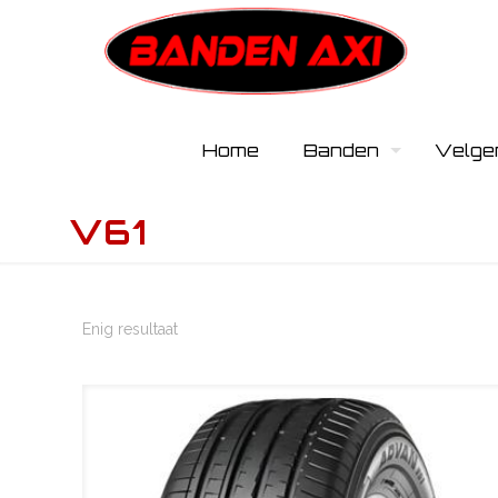
Home
Banden
Velge
V61
Enig resultaat