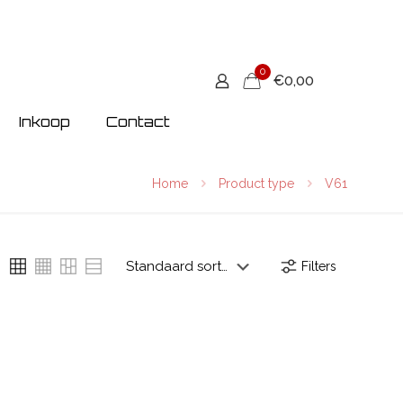
0
€0,00
Inkoop
Contact
Home
Product type
V61
Filters