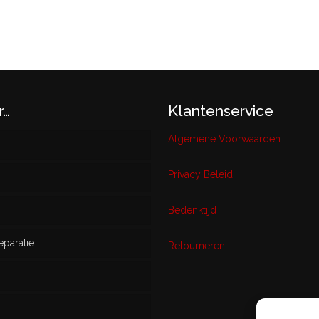
r…
Klantenservice
Algemene Voorwaarden
Privacy Beleid
w
Bedenktijd
eparatie
ikt
Retourneren
s