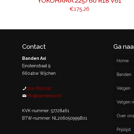
YOKOHAMA 225/60 R18 V61
€
175,26
Contact
Ga naa
Banden Axi
Home
Einsteinstraat 9
6604bw Wijchen
Banden
024-7850347
Velgen
Nieu
info@bandenaxi.nl
Velgen r
Gebru
KVK-nummer: 57728461
Over on
BTW-nummer: NL206050999B01
Prijslijst