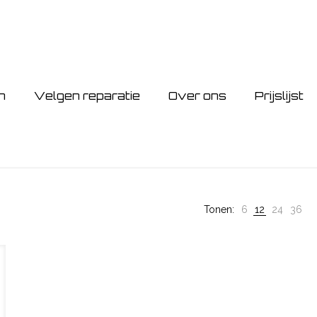
n
Velgen reparatie
Over ons
Prijslijst
Tonen:
6
12
24
36