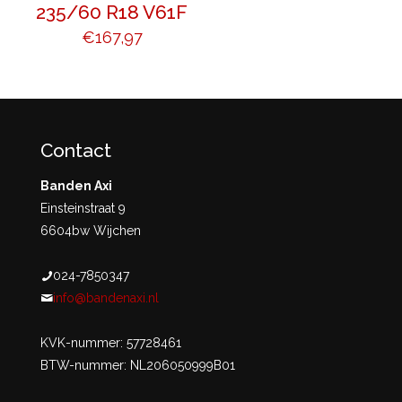
235/60 R18 V61F
€
167,97
Contact
Banden Axi
Einsteinstraat 9
6604bw Wijchen
024-7850347
info@bandenaxi.nl
KVK-nummer: 57728461
BTW-nummer: NL206050999B01