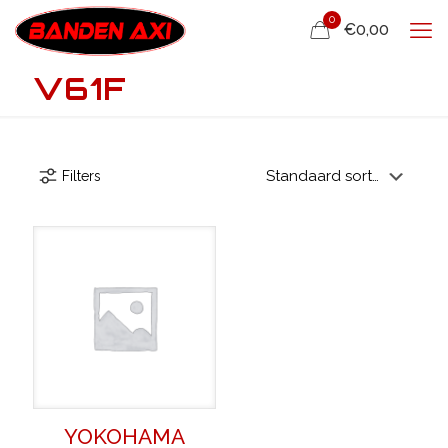
0
€0,00
V61F
Filters
YOKOHAMA