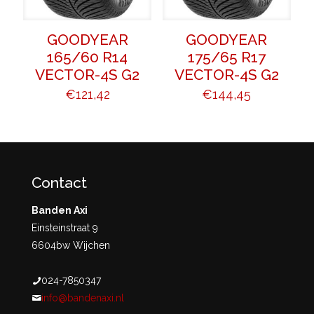
GOODYEAR
GOODYEAR
165/60 R14
175/65 R17
VECTOR-4S G2
VECTOR-4S G2
€
121,42
€
144,45
Contact
Banden Axi
Einsteinstraat 9
6604bw Wijchen
024-7850347
info@bandenaxi.nl