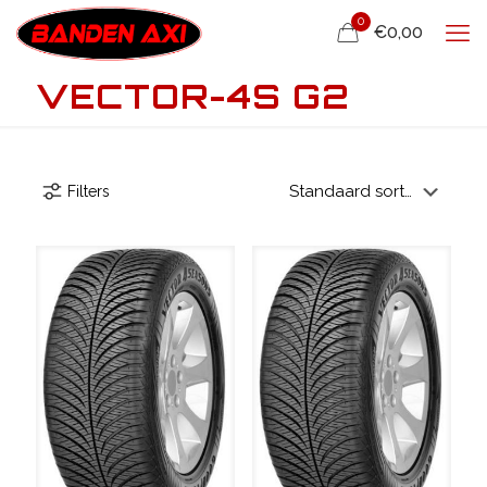
0
€0,00
VECTOR-4S G2
Filters