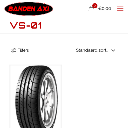
0
€0,00
VS-01
Filters