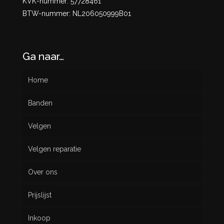
KVK-nummer: 57728461
BTW-nummer: NL206050999B01
Ga naar…
Home
Banden
Velgen
Nieuw
Velgen reparatie
Gebruikt
Over ons
Prijslijst
Inkoop