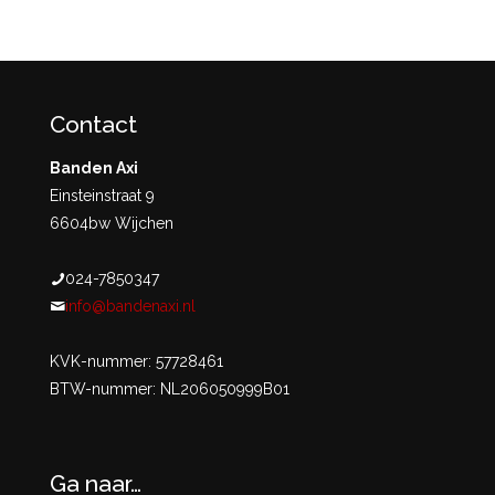
Contact
Banden Axi
Einsteinstraat 9
6604bw Wijchen
024-7850347
info@bandenaxi.nl
KVK-nummer: 57728461
BTW-nummer: NL206050999B01
Ga naar…