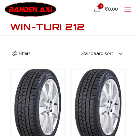
0
€0,00
WIN-TURI 212
Filters