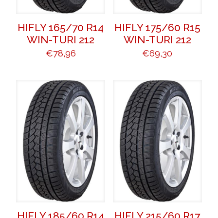
HIFLY 165/70 R14
HIFLY 175/60 R15
WIN-TURI 212
WIN-TURI 212
€
78,96
€
69,30
HIFLY 185/60 R14
HIFLY 215/60 R17