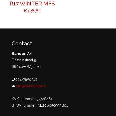
R17 WINTER MFS
€
138,80
Contact
Banden Axi
Einsteinstraat 9
6604bw Wijchen
024-7850347
info@bandenaxi.nl
KVK-nummer: 57728461
BTW-nummer: NL206050999B01