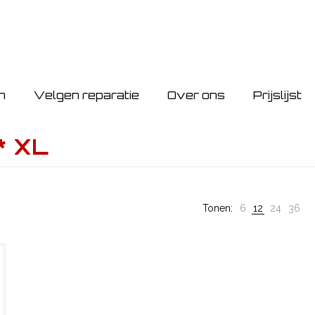
n
Velgen reparatie
Over ons
Prijslijst
* XL
Tonen:
6
12
24
36