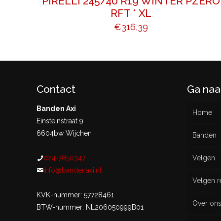
PIRELLI 245/40 R19 WINTER PZERO
RFT * XL
€
316,39
Contact
Ga naa
Banden Axi
Home
Einsteinstraat 9
6604bw Wijchen
Banden
024-7850347
Velgen
Nieu
info@bandenaxi.nl
Velgen r
Gebru
KVK-nummer: 57728461
Over on
BTW-nummer: NL206050999B01