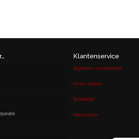
r…
Klantenservice
Algemene Voorwaarden
Privacy Beleid
w
Bedenktijd
eparatie
ikt
Retourneren
s