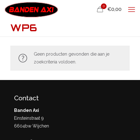
0
€0,00
WP6
Geen producten gevonden die aan je
zoekcriteria voldoen.
Contact
Banden Axi
Einsteinstraat 9
6604bw Wijchen