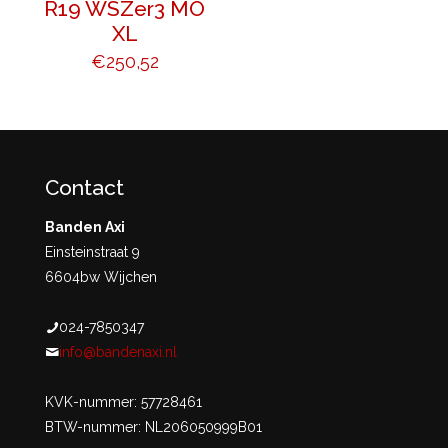
R19 WSZer3 MO
XL
€
250,52
Contact
Banden Axi
Einsteinstraat 9
6604bw Wijchen
024-7850347
info@bandenaxi.nl
KVK-nummer: 57728461
BTW-nummer: NL206050999B01