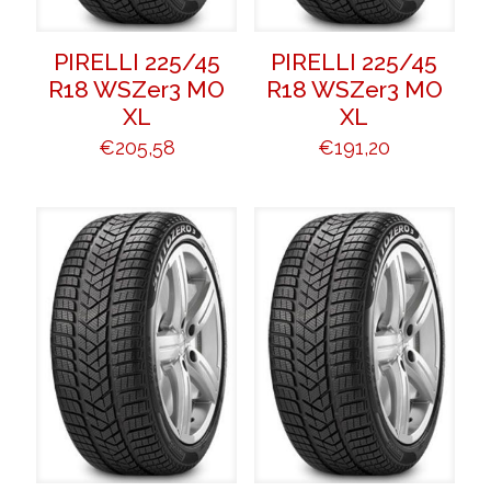
PIRELLI 225/45
PIRELLI 225/45
R18 WSZer3 MO
R18 WSZer3 MO
XL
XL
€
205,58
€
191,20