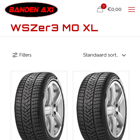
0
€0,00
WSZer3 MO XL
Filters