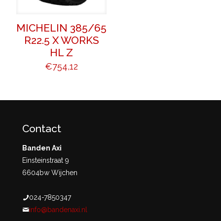
MICHELIN 385/65
R22.5 X WORKS
HL Z
€
754,12
Contact
Banden Axi
Einsteinstraat 9
6604bw Wijchen
024-7850347
info@bandenaxi.nl