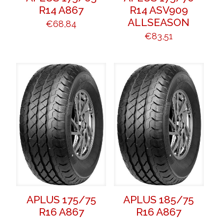
R14 A867
R14 ASV909
ALLSEASON
€
68,84
€
83,51
APLUS 175/75
APLUS 185/75
R16 A867
R16 A867