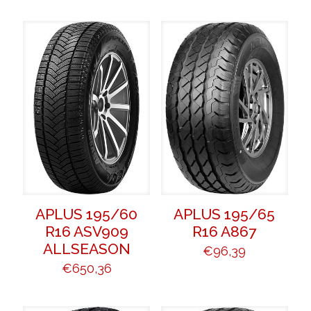
APLUS 195/60
APLUS 195/65
R16 ASV909
R16 A867
ALLSEASON
€
96,39
€
650,36