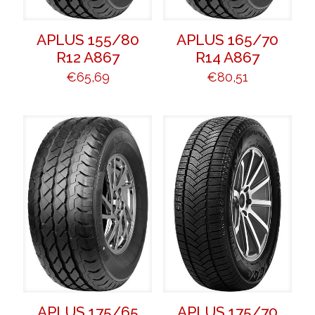
APLUS 155/80
APLUS 165/70
R12 A867
R14 A867
€
65,69
€
80,51
APLUS 175/65
APLUS 175/70