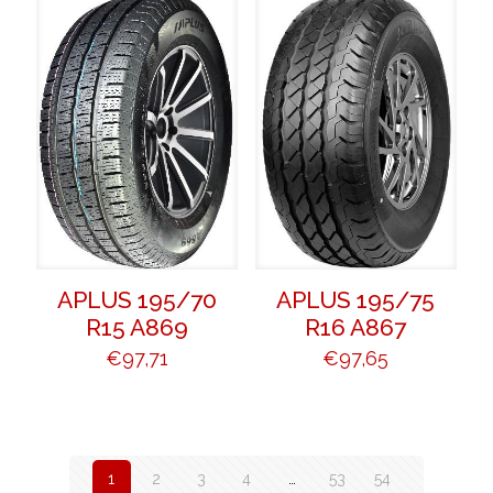
APLUS 195/70
APLUS 195/75
R15 A869
R16 A867
€
97,71
€
97,65
1
2
3
4
…
53
54