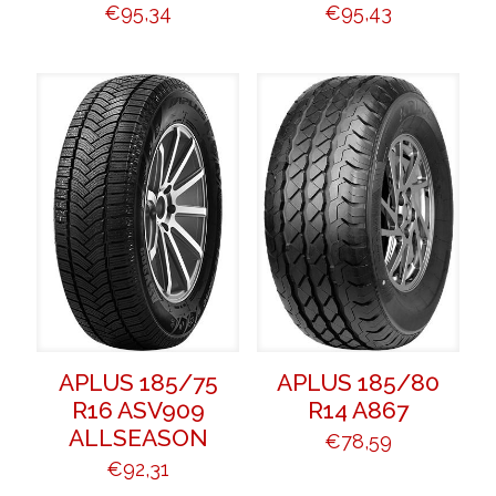
€
95,34
€
95,43
APLUS 185/75
APLUS 185/80
R16 ASV909
R14 A867
ALLSEASON
€
78,59
€
92,31