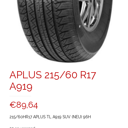
APLUS 215/60 R17
A919
€
89,64
215/60HR17 APLUS TL A919 SUV (NEU) 96H