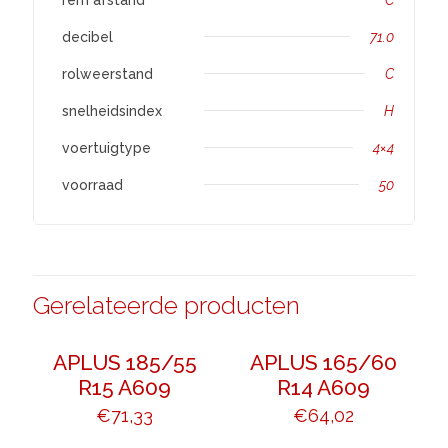
decibel
71.0
rolweerstand
C
snelheidsindex
H
voertuigtype
4×4
voorraad
50
Gerelateerde producten
APLUS 185/55
APLUS 165/60
R15 A609
R14 A609
€
71,33
€
64,02