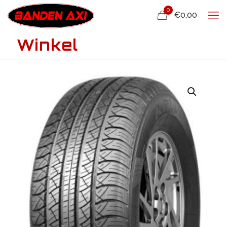
0
€0,00
Winkel