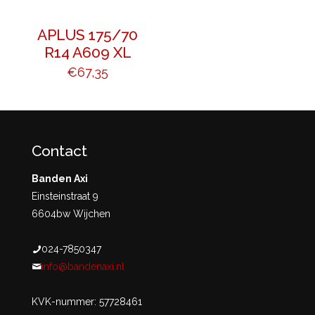
APLUS 175/70
R14 A609 XL
€
67,35
Contact
Banden Axi
Einsteinstraat 9
6604bw Wijchen
024-7850347
info@bandenaxi.nl
KVK-nummer: 57728461