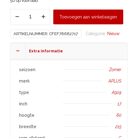
50 op voorraad
APLUS
Toevoegen aan winkelwagen
215/60
R17
Categorie:
Nieuw
ARTIKELNUMMER:
CFEF78682717
A919
aantal
Extra informatie
seizoen
Zomer
merk
APLUS
type
A919
inch
17
hoogte
60
breedte
215
rem afstand
C