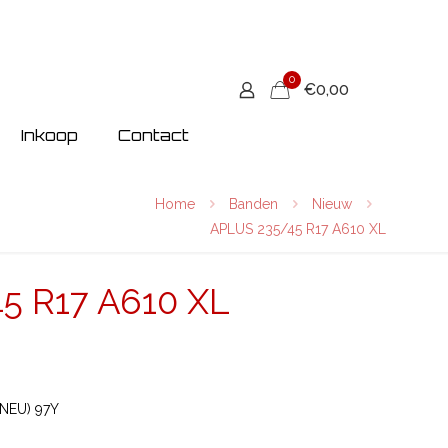
0
€0,00
Inkoop
Contact
Home
Banden
Nieuw
APLUS 235/45 R17 A610 XL
5 R17 A610 XL
(NEU) 97Y