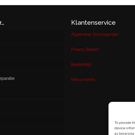
r…
Klantenservice
Algemene Voorwaarden
Privacy Beleid
w
Bedenktijd
eparatie
ikt
Retourneren
s
To provide t
device infor
as browsing 