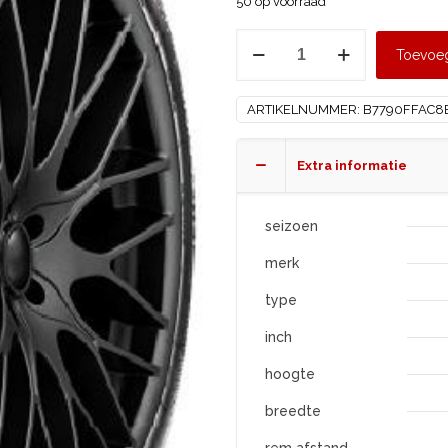
50 op voorraad
APLUS
Toevoe
235/45
R17
ARTIKELNUMMER:
B7790FFAC8
A610
XL
aantal
Extra informatie
seizoen
merk
type
inch
hoogte
breedte