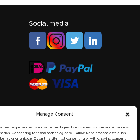
Social media
Manage Consent
he best experiences, we use technologies like cookies to store and/or access
mation. Consenting to these technologies will allow us to process data such
behavior or unique IDs on this site. Not consenting or withdrawing consent,