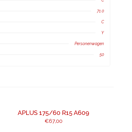
C
71.0
C
Y
Personenwagen
50
APLUS 175/60 R15 A609
€
67,00