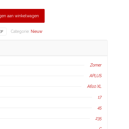
gen aan winkelwagen
Categorie:
Nieuw
EF
Zomer
APLUS
A610 XL
17
45
235