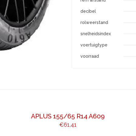
rem afstand
decibel
rolweerstand
snelheidsindex
voertuigtype
voorraad
APLUS 155/65 R14 A609
€
61,41