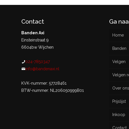
Contact
Ga naa
Banden Axi
Home
Einsteinstraat 9
6604bw Wijchen
Banden
024-7850347
Velgen
Nieu
info@bandenaxi.nl
Velgen r
Gebru
KVK-nummer: 57728461
Over on
BTW-nummer: NL206050999B01
Prijslijst
Inkoop
Contact