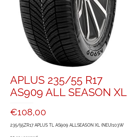
APLUS 235/55 R17
AS909 ALL SEASON XL
€
108,00
235/55ZR17 APLUS TL AS909 ALLSEASON XL (NEU)103W