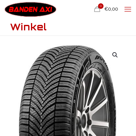
0
€0,00
Winkel