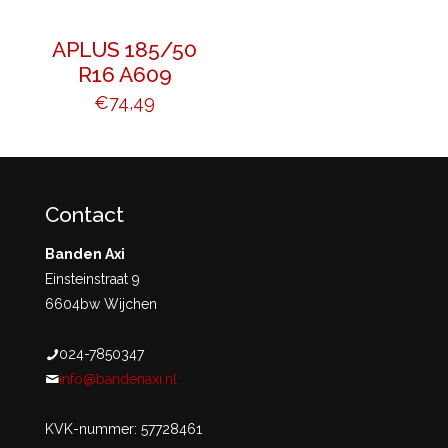
APLUS 185/50
R16 A609
€
74,49
Contact
Banden Axi
Einsteinstraat 9
6604bw Wijchen
024-7850347
info@bandenaxi.nl
KVK-nummer: 57728461