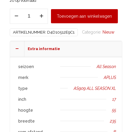
20 op voorraad
APLUS
Toevoegen aan winkelwagen
235/55
R17
Categorie:
Nieuw
ARTIKELNUMMER:
D4D10512E9C1
AS909
ALL
SEASON
Extra informatie
XL
aantal
seizoen
All Season
merk
APLUS
type
AS909 ALL SEASON XL
inch
17
hoogte
55
breedte
235
rem afstand
B