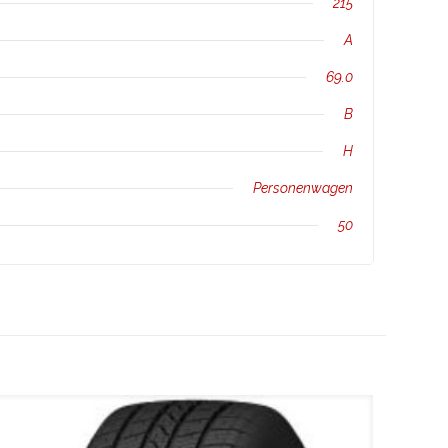
215
A
69.0
B
H
Personenwagen
50