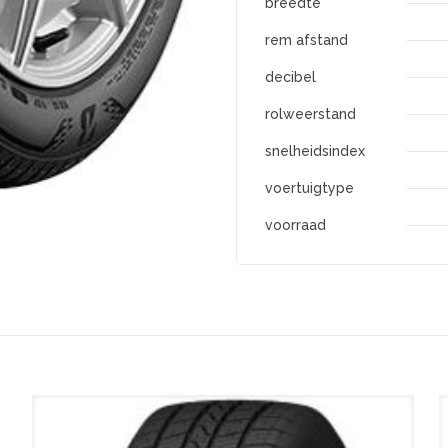
breedte
rem afstand
decibel
rolweerstand
snelheidsindex
voertuigtype
voorraad