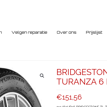
n
Velgen reparatie
Over ons
Prijslijst
BRIDGESTON
TURANZA 6 E
€
151,56