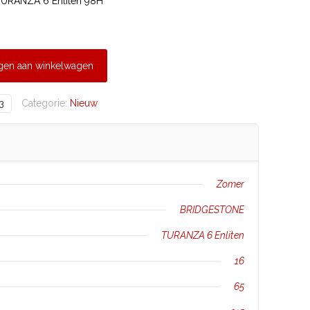
URANZA 6 Enliten 98H
gen aan winkelwagen
Categorie:
Nieuw
3
Zomer
BRIDGESTONE
TURANZA 6 Enliten
16
65