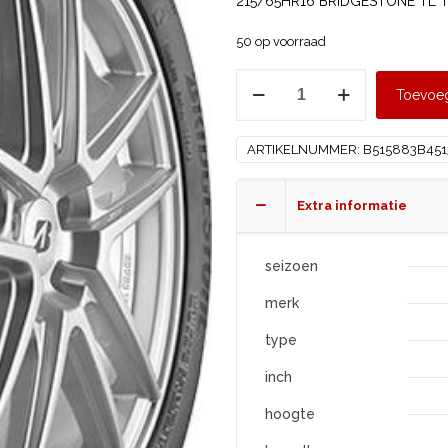
215/65HR16 BRIDGESTONE TL T
50 op voorraad
BRIDGESTONE
Toevoe
215/65
R16
ARTIKELNUMMER:
B515883B451
TURANZA
6
Enliten
Extra informatie
aantal
seizoen
merk
type
inch
hoogte