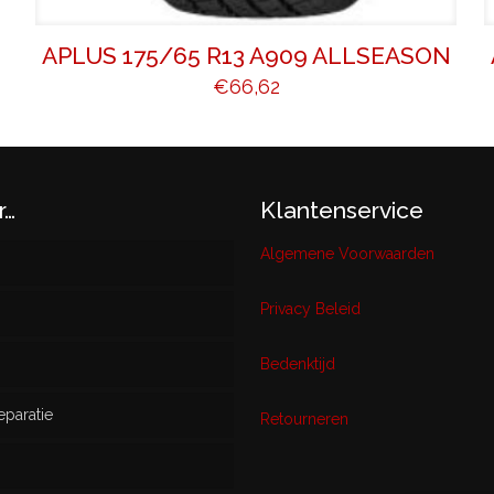
APLUS 175/65 R13 A909 ALLSEASON
€
66,62
r…
Klantenservice
Algemene Voorwaarden
Privacy Beleid
w
Bedenktijd
eparatie
ikt
Retourneren
s