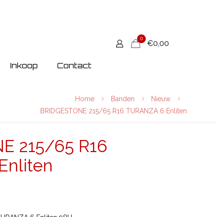
0
€0,00
Inkoop
Contact
Home
Banden
Nieuw
BRIDGESTONE 215/65 R16 TURANZA 6 Enliten
E 215/65 R16
nliten