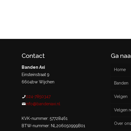
Contact
Ga naa
Banden Axi
Home
Einsteinstraat 9
6604bw Wijchen
Banden
024-7850347
Velgen
Nieu
info@bandenaxi.nl
Velgen r
Gebru
KVK-nummer: 57728461
Over on
BTW-nummer: NL206050999B01