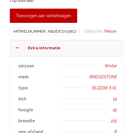
1 op voorraad
Toevoegen aan winkelwagen
Categorie:
Nieuw
ARTIKELNUMMER:
AB267C0038C1
Extra informatie
seizoen
Winter
merk
BRIDGESTONE
type
BLIZZAK 6 XL
inch
19
hoogte
45
breedte
225
rem afstand
B