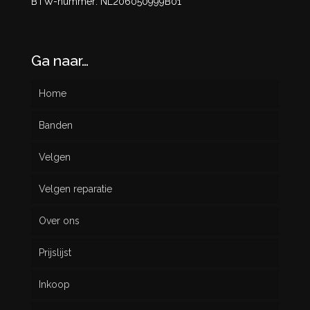
BTW-nummer: NL206050999B01
Ga naar…
Home
Banden
Velgen
Nieuw
Velgen reparatie
Gebruikt
Over ons
Prijslijst
Inkoop