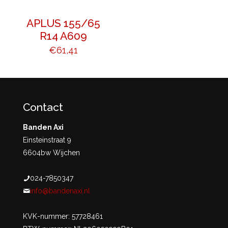
APLUS 155/65
R14 A609
€
61,41
Contact
Banden Axi
Einsteinstraat 9
6604bw Wijchen
024-7850347
info@bandenaxi.nl
KVK-nummer: 57728461