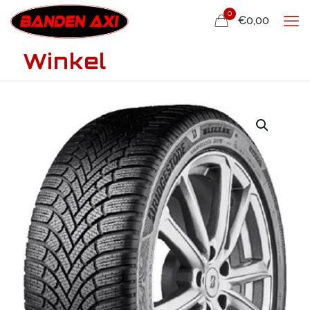
0
€0,00
Winkel